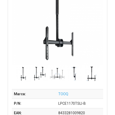
Marca:
TOOQ
P/N:
LPCE1170TSLI-B
EAN:
8433281009820