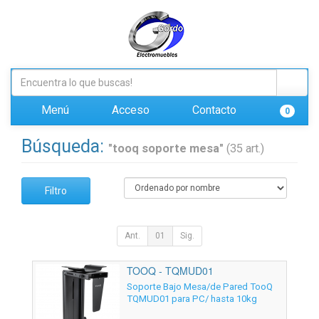
Menú
Acceso
Contacto
0
Búsqueda:
"tooq soporte mesa"
(35 art.)
Filtro
Ant.
01
Sig.
TOOQ - TQMUD01
Soporte Bajo Mesa/de Pared TooQ
TQMUD01 para PC/ hasta 10kg