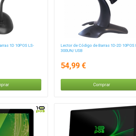
arras 1D 10POS LS-
Lector de Código de Barras 1D-2D 10POS 
300UN/ USB
54,99 €
prar
Comprar