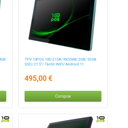
28GB
TPV 10POS 10D-215A/ RK3568/ 2GB/ 32GB
SSD/ 21.5"/ Táctil/ WiFi/ Android 11
495,00 €
Comprar