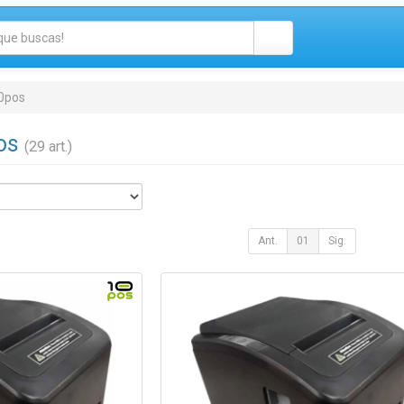
0pos
pos
(29 art.)
Ant.
01
Sig.