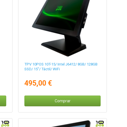
TPV 10POS 10T-15/ Intel J6412/ 8GB/ 128GB
SSD/ 15"/ Táctil/ WiFi
495,00 €
Comprar