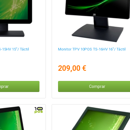
15HV 15"/ Táctil
Monitor TPV 10POS TS-16HV 16"/ Táctil
209,00 €
prar
Comprar