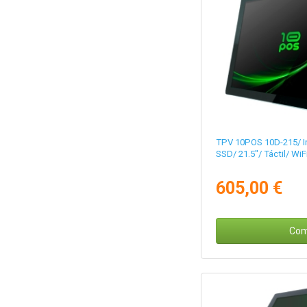
TPV 10POS 10D-215/ I
SSD/ 21.5"/ Táctil/ WiF
605,00 €
Com