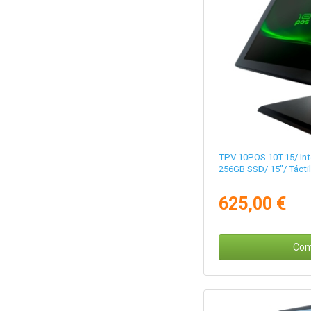
TPV 10POS 10T-15/ Inte
256GB SSD/ 15"/ Táctil
625,00 €
Com