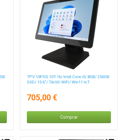
6GB
TPV 10POS 10T-16/ Intel Core i5/ 8GB/ 256GB
SSD/ 15.6"/ Táctil/ WiFi/ Win11 IoT
705,00 €
Comprar