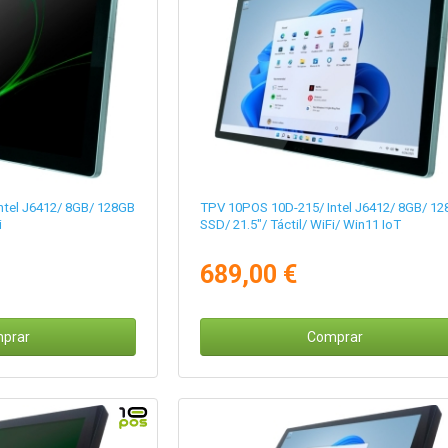
ntel J6412/ 8GB/ 128GB
TPV 10POS 10D-215/ Intel J6412/ 8GB/ 1
i
SSD/ 21.5"/ Táctil/ WiFi/ Win11 IoT
689,00 €
prar
Comprar