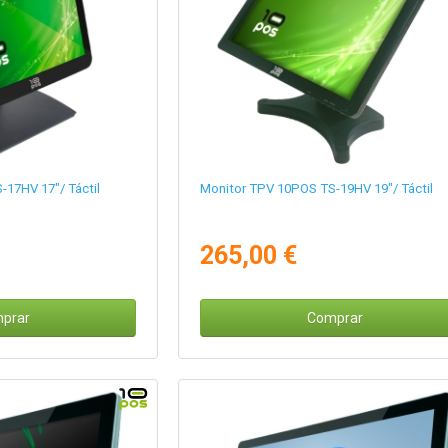
17HV 17"/ Táctil
Monitor TPV 10POS TS-19HV 19"/ Táctil
265,00 €
prar
Comprar