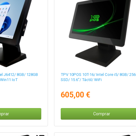
el J6412/ 8GB/ 128GB
TPV 10POS 10T-16/ Intel Core i5/ 8GB/ 25
 Win11 IoT
SSD/ 15.6"/ Táctil/ WiFi
605,00 €
prar
Comprar