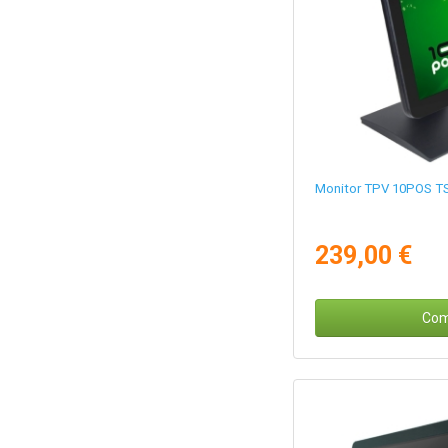
Monitor TPV 10POS TS-
239,00 €
Com