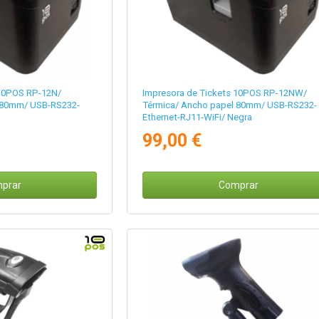
 10POS RP-12N/
Impresora de Tickets 10POS RP-12NW/
 80mm/ USB-RS232-
Térmica/ Ancho papel 80mm/ USB-RS232-
Ethernet-RJ11-WiFi/ Negra
99,00 €
prar
Comprar