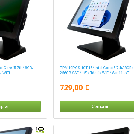
l Core i5 7th/ 8GB/
TPV 10POS 10T-15/ Intel Core i5 7th/ 8GB/
/ WiFi
256GB SSD/ 15"/ Táctil/ WiFi/ Win11 IoT
729,00 €
prar
Comprar