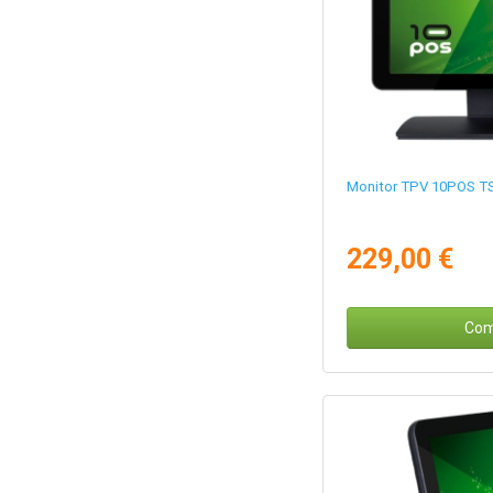
Monitor TPV 10POS TS-
229,00 €
Com