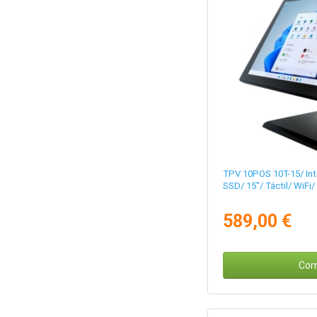
TPV 10POS 10T-15/ Int
SSD/ 15"/ Táctil/ WiFi/
589,00 €
Com