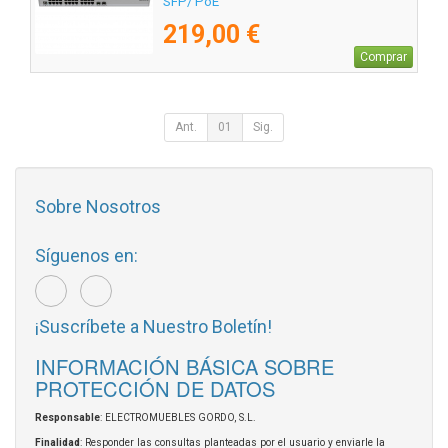
SFP/ PoE
219,00 €
Comprar
Ant.
01
Sig.
Sobre Nosotros
Síguenos en:
¡Suscríbete a Nuestro Boletín!
INFORMACIÓN BÁSICA SOBRE
PROTECCIÓN DE DATOS
Responsable
: ELECTROMUEBLES GORDO, S.L.
Finalidad
: Responder las consultas planteadas por el usuario y enviarle la