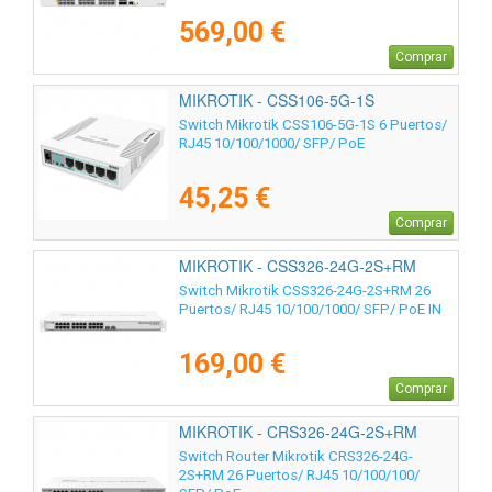
569,00 €
Comprar
MIKROTIK - CSS106-5G-1S
Switch Mikrotik CSS106-5G-1S 6 Puertos/
RJ45 10/100/1000/ SFP/ PoE
45,25 €
Comprar
MIKROTIK - CSS326-24G-2S+RM
Switch Mikrotik CSS326-24G-2S+RM 26
Puertos/ RJ45 10/100/1000/ SFP/ PoE IN
169,00 €
Comprar
MIKROTIK - CRS326-24G-2S+RM
Switch Router Mikrotik CRS326-24G-
2S+RM 26 Puertos/ RJ45 10/100/100/