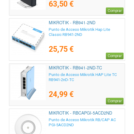
63,50 €
Comprar
MIKROTIK - RB941-2ND
Punto de Acceso Mikrotik Hap Lite
Classic RB941-2ND
25,75 €
Comprar
MIKROTIK - RB941-2ND-TC
Punto de Acceso Mikrotik HAP Lite TC
RB941-2nD-TC
24,99 €
Comprar
MIKROTIK - RBCAPGI-5ACD2ND
Punto de Acceso Mikrotik RB/CAP AC
PGI-5ACD2ND