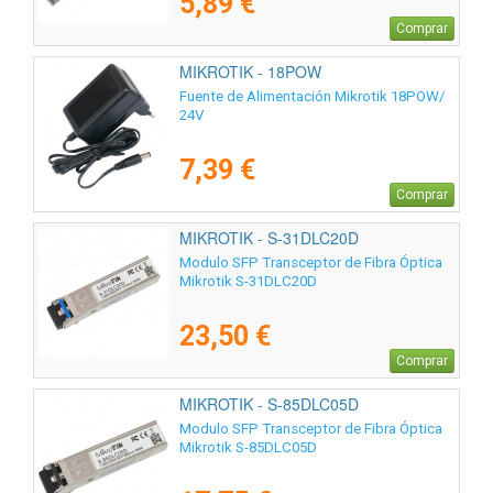
5,89 €
Comprar
MIKROTIK - 18POW
Fuente de Alimentación Mikrotik 18POW/
24V
7,39 €
Comprar
MIKROTIK - S-31DLC20D
Modulo SFP Transceptor de Fibra Óptica
Mikrotik S-31DLC20D
23,50 €
Comprar
MIKROTIK - S-85DLC05D
Modulo SFP Transceptor de Fibra Óptica
Mikrotik S-85DLC05D