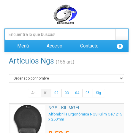
Menú
Acceso
Contacto
0
Artículos Ngs
(155 art.)
Ant.
01
02
03
04
05
Sig.
NGS - KILIMGEL
Alfombrilla Ergonómica NGS Kilim Gel/ 215
x 250mm