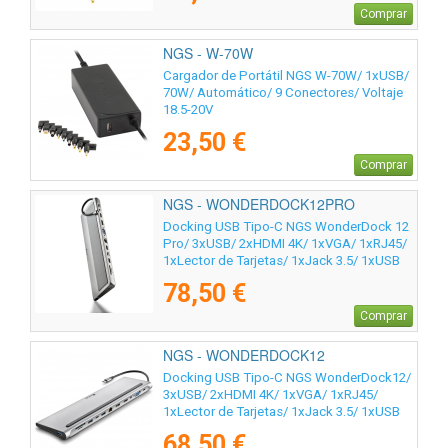
Comprar
NGS - W-70W
Cargador de Portátil NGS W-70W/ 1xUSB/
70W/ Automático/ 9 Conectores/ Voltaje
18.5-20V
23,50 €
Comprar
NGS - WONDERDOCK12PRO
Docking USB Tipo-C NGS WonderDock 12
Pro/ 3xUSB/ 2xHDMI 4K/ 1xVGA/ 1xRJ45/
1xLector de Tarjetas/ 1xJack 3.5/ 1xUSB
Tipo-C PD/ Gris
78,50 €
Comprar
NGS - WONDERDOCK12
Docking USB Tipo-C NGS WonderDock12/
3xUSB/ 2xHDMI 4K/ 1xVGA/ 1xRJ45/
1xLector de Tarjetas/ 1xJack 3.5/ 1xUSB
Tipo-C PD/ Gris
68,50 €