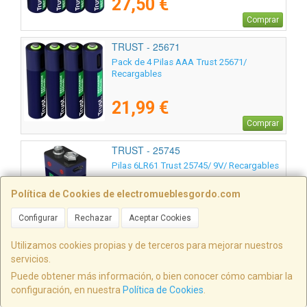
27,50 €
Comprar
TRUST - 25671
Pack de 4 Pilas AAA Trust 25671/
Recargables
21,99 €
Comprar
TRUST - 25745
Pilas 6LR61 Trust 25745/ 9V/ Recargables
Política de Cookies de electromueblesgordo.com
12,50 €
Configurar
Rechazar
Aceptar Cookies
Comprar
Utilizamos cookies propias y de terceros para mejorar nuestros
TRUST - 24678
servicios.
Powerbank 10000mAh Trust Primo ECO/
Puede obtener más información, o bien conocer cómo cambiar la
15W/ Negra
configuración, en nuestra
Política de Cookies
.