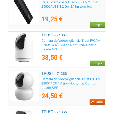
Caja Externa para Disco SSD M.2 Trust
25806/ USB 3.2 Gen2/ Sin tornillos
19,25 €
Comprar
TRUST - 71364
Cámara de Videovigilancia Trust IPCAM-
2700/ 94.6º/ Visión Nocturna/ Contro
desde APP
38,50 €
Comprar
TRUST - 71366
Cámara de Videovigilancia Trust IPCAM-
2800/ 103º/ Visión Nocturna/ Contro
desde APP
24,50 €
Avísame
TRUST - 71365