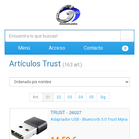
Menú
Acceso
Contacto
0
Artículos Trust
(163 art.)
Ant.
01
02
03
04
05
Sig.
TRUST - 26027
Adaptador USB - Bluetooth 5.0 Trust Myna